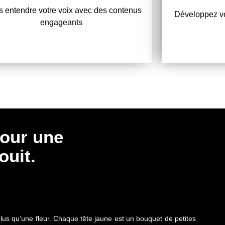
s entendre votre voix avec des contenus
upports percutants, adaptés à vos canaux
j'optimise vot
Développez vot
de communication.
avec une 
engageants
pour une
uit​.
en plus qu’une fleur. Chaque tête jaune est un bouquet de petites