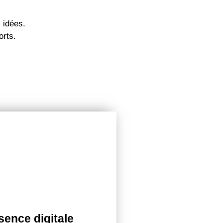
 idées.
orts.
sence Digitale
sence digitale
ésence en ligne ne suffit pas :