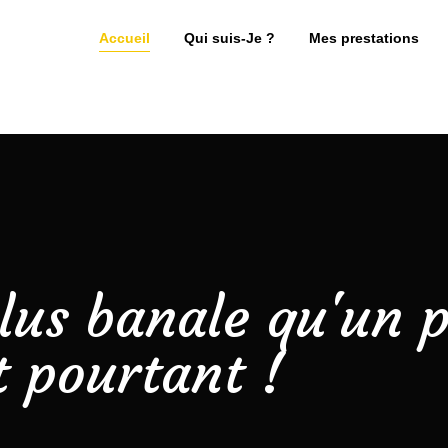
Accueil
Qui suis-Je ?
Mes prestations
plus banale qu'un p
t pourtant !