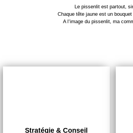
Le pissenlit est partout, si
Chaque tête jaune est un bouquet d
A l’image du pissenlit, ma com
Stratégie & Conseil
Stratégie & Conseil
Je vous aide à clarifier votre vision, définir